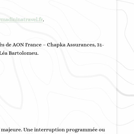
madininatravel.fr
.
près de AON France – Chapka Assurances, 31-
r Léa Bartolomeu.
rce majeure. Une interruption programmée ou