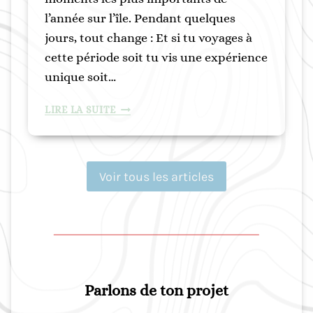
E
U
l’année sur l’île. Pendant quelques
T
E
jours, tout change : Et si tu voyages à
E
:
M
cette période soit tu vis une expérience
E
P
X
unique soit…
S
E
)
M
P
LIRE LA SUITE
P
Â
L
Q
E
U
O
E
Voir tous les articles
P
S
T
E
I
N
M
M
I
A
S
R
É
T
Parlons de ton projet
+
I