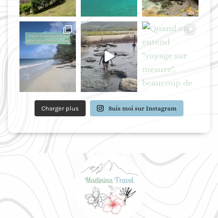
G
A
N
I
S
A
T
I
O
N
Charger plus
Suis moi sur Instagram
D
E
T
O
N
S
É
J
O