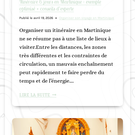
Itinéraire 6 jours en Martinique : exemple
E
optimisé + conseils d’experte
N
M
Publié le
avril 19, 2026
Organiser son voyage en Martinique
A
Organiser un itinéraire en Martinique
R
T
ne se résume pas à une liste de lieux à
I
visiter.Entre les distances, les zones
N
très différentes et les contraintes de
I
circulation, un mauvais enchaînement
Q
peut rapidement te faire perdre du
U
E
temps et de l’énergie….
:
P
I
LIRE LA SUITE
A
T
R
I
O
N
Ù
É
C
R
O