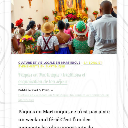
A
M
I
M
R
E
E
N
6
C
J
E
O
R
U
(
R
S
S
CULTURE ET VIE LOCALE EN MARTINIQUE
|
SAISONS ET
A
E
ÉVÉNEMENTS EN MARTINIQUE
N
N
Pâques en Martinique : traditions et
S
M
organisation de ton séjour
P
A
Publié le
avril 5, 2026
E
R
Culture et vie locale en Martinique
,
Saisons et événements en
R
T
Martinique
D
I
Pâques en Martinique, ce n’est pas juste
R
N
E
I
un week-end férié.C’est l’un des
D
Q
moments les plus importants de