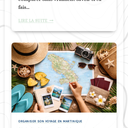
fais…
O
LIRE LA SUITE
R
G
A
N
I
S
E
R
U
N
V
O
Y
A
G
ORGANISER SON VOYAGE EN MARTINIQUE
E