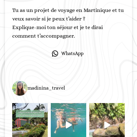
C
N
O
I
Tu as un projet de voyage en Martinique et tu
N
Q
veux savoir si je peux t’aider ?
S
U
Explique-moi ton séjour et je te dirai
E
E
comment t’accompagner.
I
:
L
T
S
R
WhatsApp
D
A
’
D
E
I
X
T
P
I
madinina_travel
E
O
R
N
T
S
E
E
T
O
R