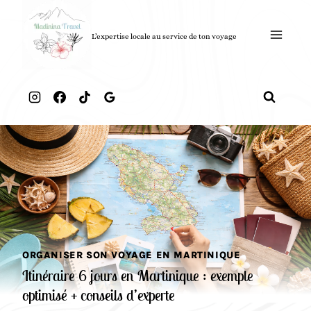
Aller
au
L’expertise locale au service de ton voyage
contenu
ORGANISER SON VOYAGE EN MARTINIQUE
Itinéraire 6 jours en Martinique : exemple
optimisé + conseils d’experte